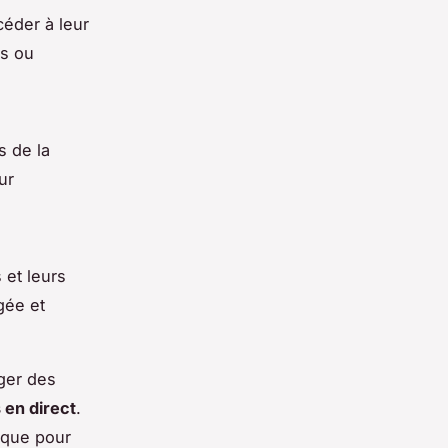
céder à leur
es ou
s de la
ur
 et leurs
gée et
ger des
 en direct
.
 que pour