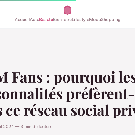
Accueil
Actu
Beauté
Bien-etre
Lifestyle
Mode
Shopping
é
 Fans : pourquoi le
onnalités préfèrent-
s ce réseau social pri
ril 2024 — 3 min de lecture