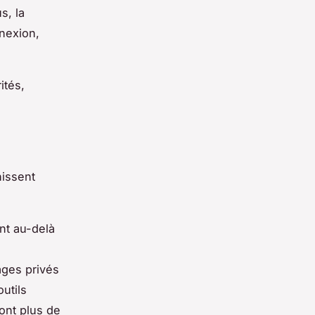
s, la
nexion,
ités,
hissent
nt au-delà
ages privés
utils
sont plus de