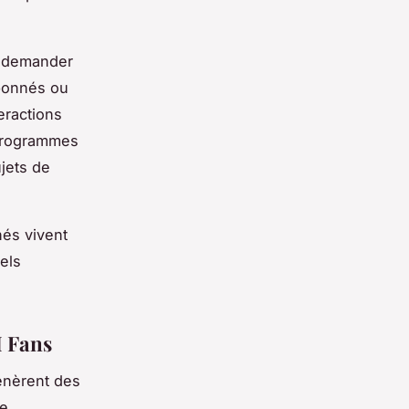
t demander
abonnés ou
eractions
 programmes
jets de
nés vivent
els
M Fans
nèrent des
de