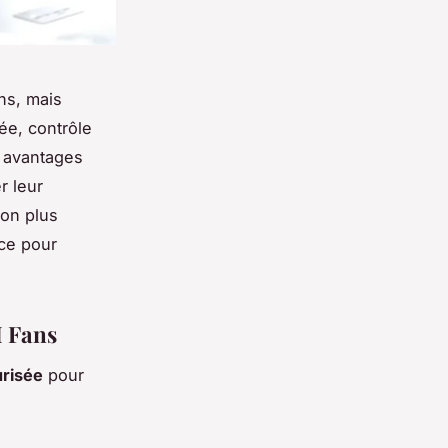
ns, mais
ée, contrôle
es avantages
r leur
ion plus
nce pour
M Fans
urisée
pour