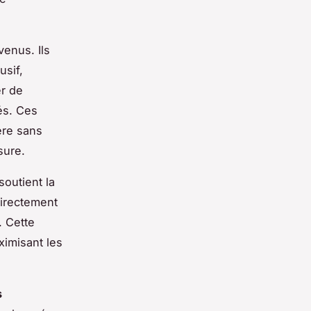
enus. Ils
usif,
r de
és. Ces
ière sans
sure.
outient la
directement
. Cette
ximisant les
s