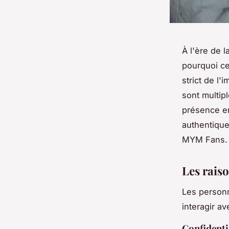
À l'ère de 
pourquoi ce
strict de l'
sont multip
présence en
authentique
MYM Fans.
Les rais
Les person
interagir av
Confidenti