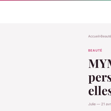
Accueil
›
Beaut
BEAUTÉ
MYM
pers
elle
Julie — 21 av