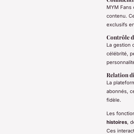
MYM Fans of
contenu. Ce
exclusifs e
Contrôle d
La gestion 
célébrité, 
personnalité
Relation di
La plateform
abonnés, ce
fidèle.
Les fonctio
histoires
, 
Ces interac