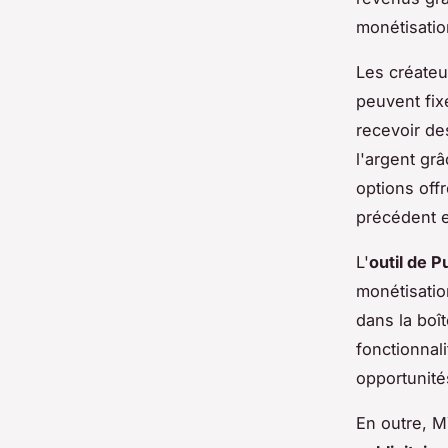
monétisation
Les créateu
peuvent fi
recevoir de
l'argent gr
options offr
précédent e
L'
outil de 
monétisatio
dans la boî
fonctionnal
opportunité
En outre, 