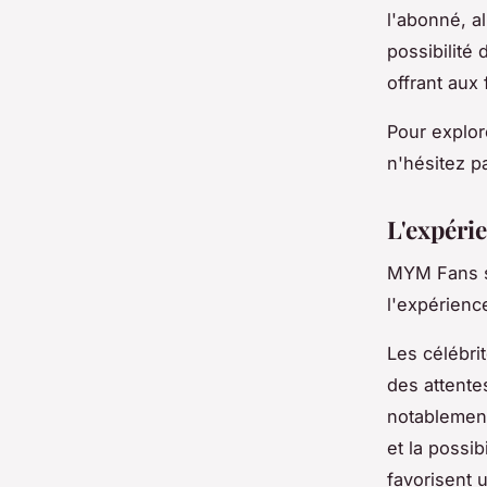
l'abonné, al
possibilité
offrant aux
Pour explor
n'hésitez p
L'expéri
MYM Fans s
l'expérience
Les célébri
des attentes
notablement
et la possi
favorisent 