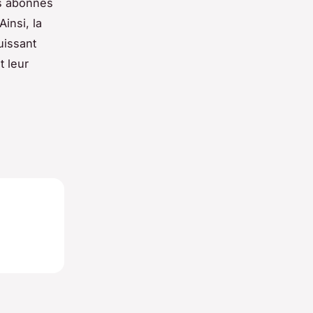
es abonnés
insi, la
uissant
t leur