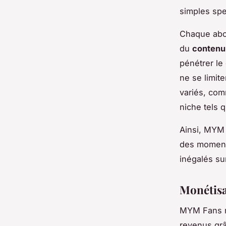
simples spe
Chaque abo
du
contenu
pénétrer le
ne se limit
variés, com
niche tels q
Ainsi, MYM 
des moments
inégalés su
Monétisa
MYM Fans r
revenus gr