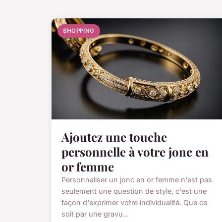
SHOPPING
Ajoutez une touche
personnelle à votre jonc en
or femme
Personnaliser un jonc en or femme n'est pas
seulement une question de style, c'est une
façon d'exprimer votre individualité. Que ce
soit par une gravu...