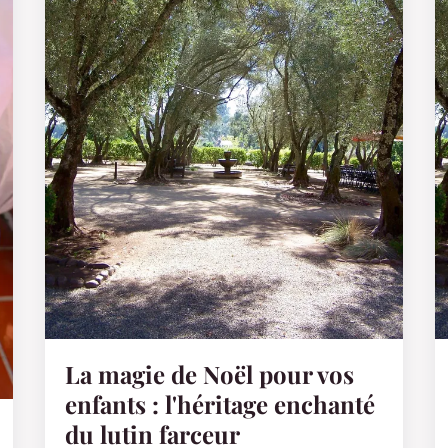
La magie de Noël pour vos
enfants : l'héritage enchanté
du lutin farceur