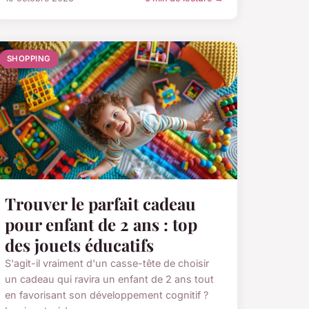
SHOPPING
Trouver le parfait cadeau
pour enfant de 2 ans : top
des jouets éducatifs
S'agit-il vraiment d'un casse-tête de choisir
un cadeau qui ravira un enfant de 2 ans tout
en favorisant son développement cognitif ?