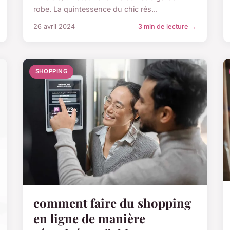
robe. La quintessence du chic rés...
26 avril 2024
3 min de lecture →
SHOPPING
comment faire du shopping
en ligne de manière