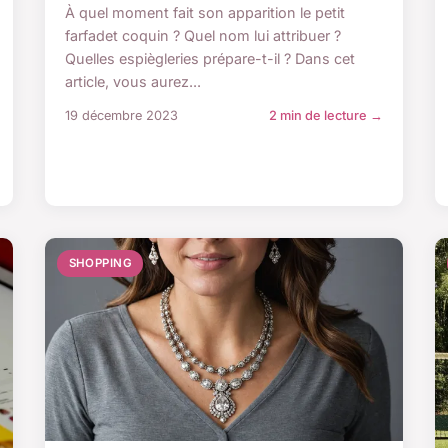
À quel moment fait son apparition le petit
farfadet coquin ? Quel nom lui attribuer ?
Quelles espiègleries prépare-t-il ? Dans cet
article, vous aurez...
19 décembre 2023
2 min de lecture →
SHOPPING