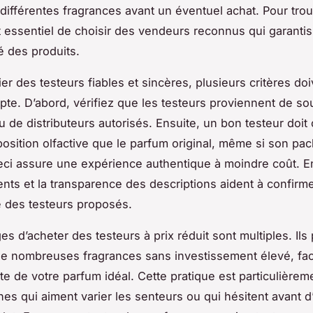
 différentes fragrances avant un éventuel achat. Pour tro
est essentiel de choisir des vendeurs reconnus qui garanti
té des produits.
ier des testeurs fiables et sincères, plusieurs critères doi
pte. D’abord, vérifiez que les testeurs proviennent de so
ou de distributeurs autorisés. Ensuite, un bon testeur doit 
ition olfactive que le parfum original, même si son pac
Ceci assure une expérience authentique à moindre coût. En
ents et la transparence des descriptions aident à confirme
ité des testeurs proposés.
es d’acheter des testeurs à prix réduit sont multiples. Ils
de nombreuses fragrances sans investissement élevé, facil
te de votre parfum idéal. Cette pratique est particulière
es qui aiment varier les senteurs ou qui hésitent avant d