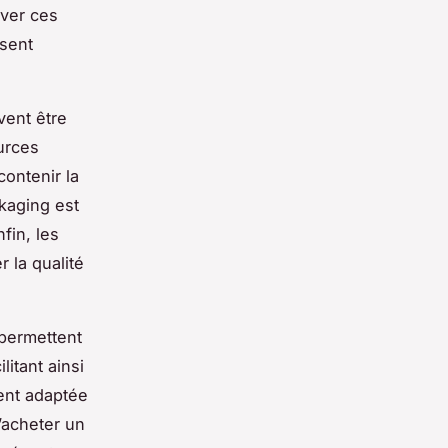
uver ces
ssent
vent être
urces
contenir la
kaging est
fin, les
r la qualité
 permettent
itant ainsi
ment adaptée
’acheter un