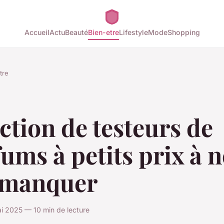
Accueil
Actu
Beauté
Bien-etre
Lifestyle
Mode
Shopping
tre
ction de testeurs de
ums à petits prix à n
 manquer
i 2025 — 10 min de lecture