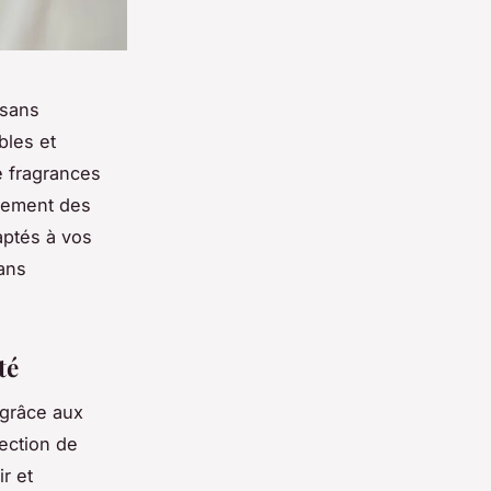
 sans
bles et
e fragrances
inement des
aptés à vos
sans
té
grâce aux
ection de
r et