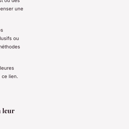
st ou des
épenser une
os
lusifs ou
 méthodes
lleures
ce lien.
e
 leur