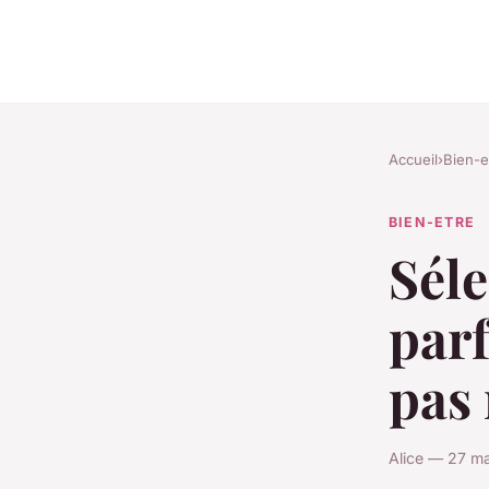
Accueil
›
Bien-e
BIEN-ETRE
Séle
parf
pas
Alice — 27 ma