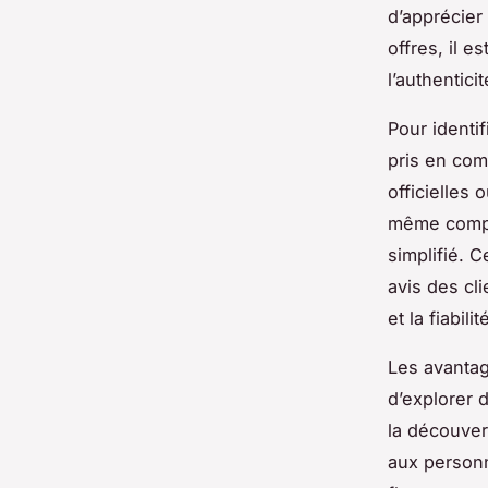
d’apprécier
offres, il 
l’authentici
Pour identif
pris en com
officielles 
même compos
simplifié. 
avis des cli
et la fiabil
Les avantag
d’explorer 
la découver
aux personn