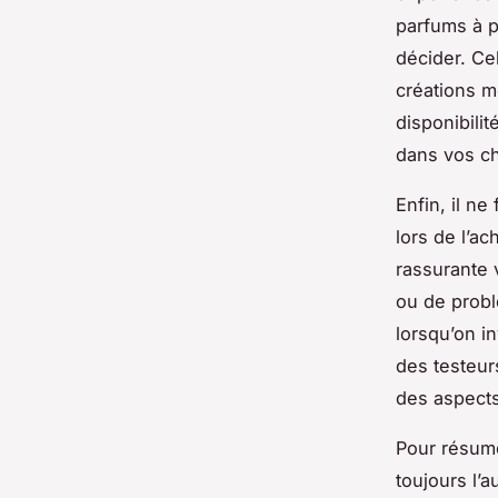
parfums à p
décider. Ce
créations m
disponibilit
dans vos cho
Enfin, il ne
lors de l’ac
rassurante 
ou de probl
lorsqu’on i
des testeurs
des aspects 
Pour résume
toujours l’a