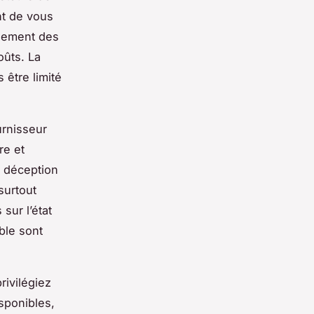
nt de vous
alement des
oûts. La
 être limité
ournisseur
re et
e déception
surtout
sur l’état
able sont
rivilégiez
isponibles,