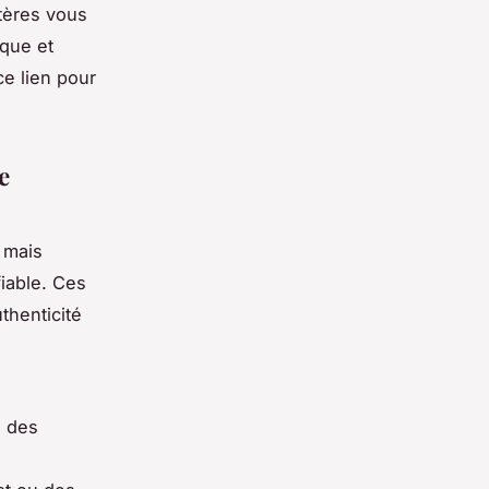
itères vous
ique et
ce lien pour
e
 mais
fiable. Ces
thenticité
é des