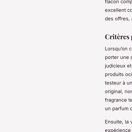
flacon comp
excellent co
des offres,
Critères 
Lorsqu’on c
porter une a
judicieux et
produits occ
testeur à un 
original, no
fragrance te
un parfum q
Ensuite, la 
expérience 