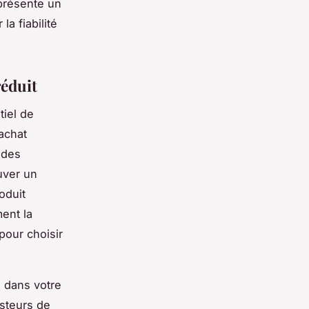
présente un
la fiabilité
réduit
tiel de
 achat
é des
ouver un
roduit
ment la
pour choisir
é dans votre
esteurs de