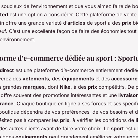
s soucieux de l’environnement et que vous aimez faire de b
ted
est une option à considérer. Cette plateforme de vente 
n offre une grande variété d’
articles
de sport à des
prix
bi
uf. C’est une excellente façon de faire des économies tout
’environnement.
forme d’e-commerce dédiée au sport : Sportd
direct
est une plateforme d’e-commerce entièrement dédiée
verez des
vêtements
, des
équipements
et des
accessoire
es grandes
marques
, dont
Nike
, à des
prix
compétitifs. De p
offre souvent des promotions intéressantes et une
livraiso
rance
. Chaque boutique en ligne a ses forces et ses spécifi
 boutique dépendra de vos préférences, de vos besoins et d
ésitez pas à comparer les
prix
, à vérifier les conditions de
l
s des autres clients avant de faire votre choix. Le
sport
est u
es bons
équipements
peut grandement améliorer votre expé