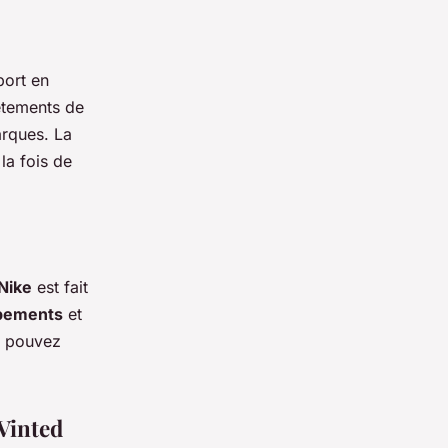
port en
êtements de
arques. La
la fois de
Nike
est fait
pements
et
s pouvez
 Vinted