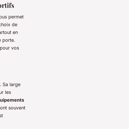
rtifs
vous permet
choix de
rtout en
e porte.
 pour vos
. Sa large
ur les
uipements
ont souvent
st