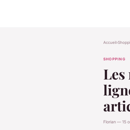
Accueil
›
Shopp
SHOPPING
Les 
lign
arti
Florian — 15 