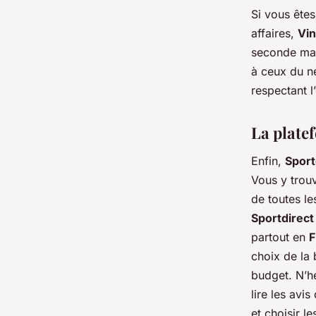
Si vous ête
affaires,
Vin
seconde mai
à ceux du ne
respectant l
La plate
Enfin,
Sport
Vous y trou
de toutes l
Sportdirect
partout en
F
choix de la
budget. N’h
lire les avi
et choisir l