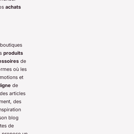
os
achats
s boutiques
es
produits
essoires
de
ormes où les
omotions et
ligne
de
des articles
ement, des
nspiration
 son blog
ntes de
, propose un