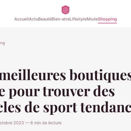
Accueil
Actu
Beauté
Bien-etre
Lifestyle
Mode
Shopping
ing
meilleures boutique
e pour trouver des
cles de sport tendan
octobre 2023 — 6 min de lecture