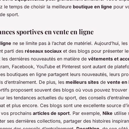
z le temps de choisir la meilleure
boutique en ligne
pour v
de sport.
nces sportives en vente en ligne
 ligne
ne se limite pas à l’achat de matériel. Aujourd’hui, le
ent parti des
réseaux sociaux
et des blogs pour présenter l
 les dernières nouveautés en matière de
vêtements et acc
agram, Facebook, YouTube et Pinterest sont autant de platef
es boutiques en ligne partagent leurs nouveautés, leurs pr
ls d’entraînement. De plus, les
meilleurs sites
de
vente en 
ortifs proposent souvent des blogs où vous pouvez trouver 
sur les tendances actuelles du sport, des conseils d’entraîn
at et plus encore. Ces blogs sont une excellente source d’i
r vos prochains
articles de sport
. Par exemple,
Nike
utilise
er ses dernières collections, partager des histoires inspira
donner des conseils d’entraînement.
Decathlon
, de son côté