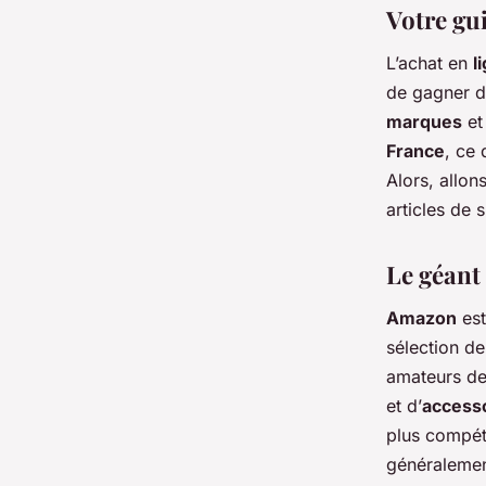
Votre gui
L’achat en
l
de gagner du
marques
et
France
, ce 
Alors, allo
articles de s
Le géant
Amazon
est
sélection d
amateurs de
et d’
access
plus compéti
généralemen