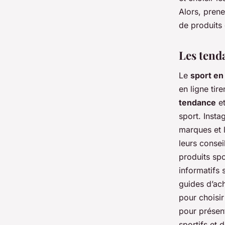
Alors, prene
de produits 
Les tenda
Le
sport en
en ligne tir
tendance
et
sport. Inst
marques et l
leurs consei
produits sp
informatifs 
guides d’ach
pour choisi
pour présent
sportifs et 