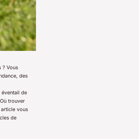
s ? Vous
endance, des
 éventail de
 Où trouver
article vous
icles de