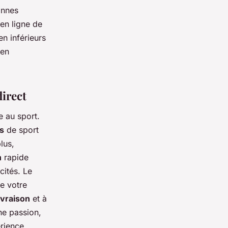
onnes
en ligne de
en inférieurs
 en
irect
 au sport.
s
de sport
lus,
n
rapide
cités. Le
e votre
ivraison
et à
ne passion,
rience.